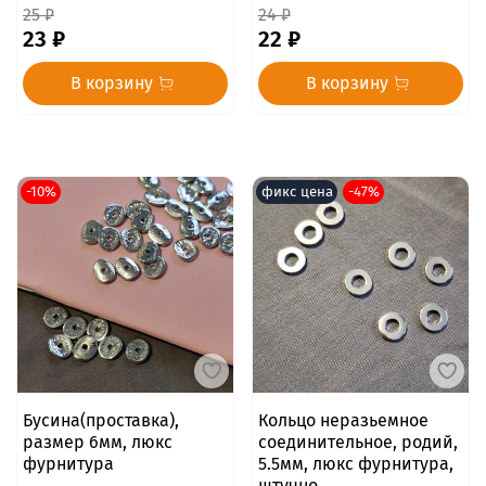
25 ₽
24 ₽
23 ₽
22 ₽
В корзину
В корзину
-10%
фикс цена
-47%
Бусина(проставка),
Кольцо неразьемное
размер 6мм, люкс
соединительное, родий,
фурнитура
5.5мм, люкс фурнитура,
штучно