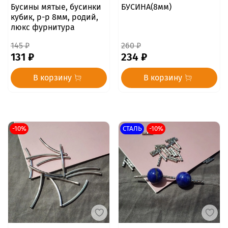
Бусины мятые, бусинки
БУСИНА(8мм)
кубик, р-р 8мм, родий,
люкс фурнитура
145 ₽
260 ₽
131 ₽
234 ₽
В корзину
В корзину
-10%
СТАЛЬ
-10%