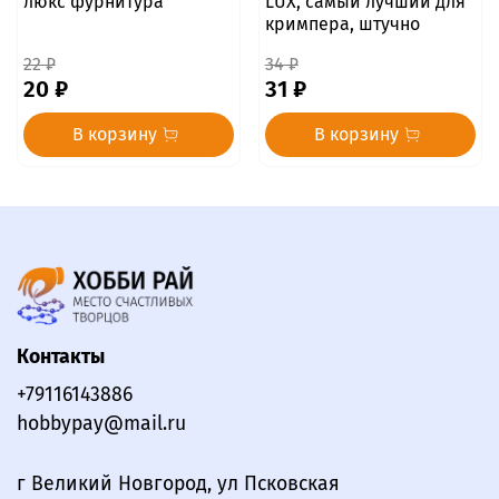
люкс фурнитура
LUX, самый лучший для
кримпера, штучно
22 ₽
34 ₽
20 ₽
31 ₽
В корзину
В корзину
Контакты
+79116143886
hobbypay@mail.ru
г Великий Новгород, ул Псковская