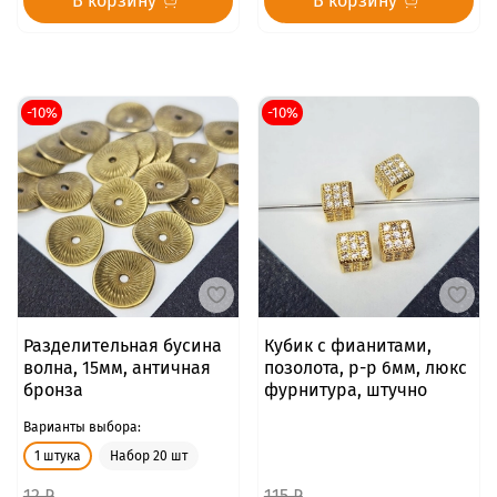
В корзину
В корзину
-10%
-10%
Разделительная бусина
Кубик с фианитами,
волна, 15мм, античная
позолота, р-р 6мм, люкс
бронза
фурнитура, штучно
Варианты выбора:
1 штука
Набор 20 шт
12 ₽
115 ₽