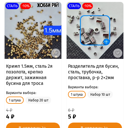
СТАЛЬ
-10%
СТАЛЬ
-10%
Кримп 1.5мм, сталь 2я
Разделитель для бусин,
позолота, крепко
сталь, трубочка,
держит, зажимная
проставка, р-р 2×2мм
бусина для троса
Варианты выбора:
Варианты выбора:
1 штука
Набор 10 шт
1 штука
Набор 20 шт
4 ₽
6 ₽
4 ₽
5 ₽