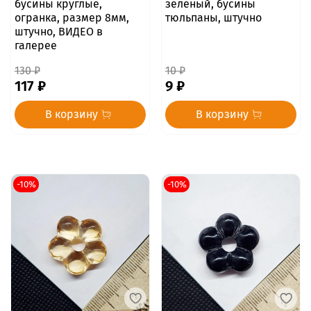
бусины круглые,
зелёный, бусины
огранка, размер 8мм,
тюльпаны, штучно
штучно, ВИДЕО в
галерее
130 ₽
10 ₽
117 ₽
9 ₽
В корзину
В корзину
-10%
-10%