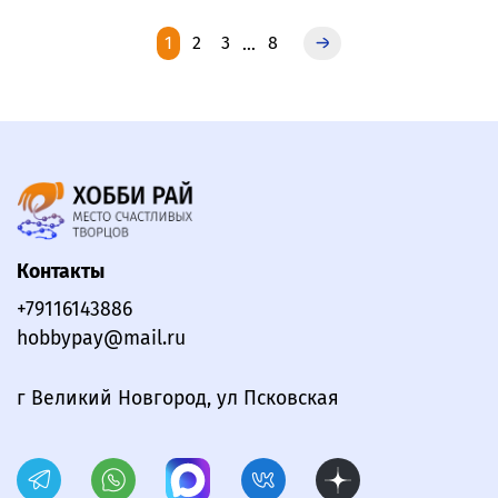
1
2
3
8
…
Контакты
+79116143886
hobbypay@mail.ru
г Великий Новгород, ул Псковская