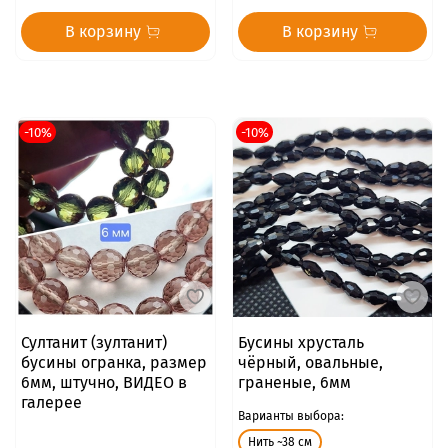
В корзину
В корзину
-10%
-10%
Султанит (зултанит)
Бусины хрусталь
бусины огранка, размер
чёрный, овальные,
6мм, штучно, ВИДЕО в
граненые, 6мм
галерее
Варианты выбора:
Нить ~38 см