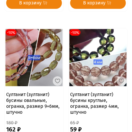
В корзину
В корзину
-10%
-10%
Султанит (зултанит)
Султанит (зултанит)
бусины овальные,
бусины круглые,
огранка, размер 9×6мм,
огранка, размер 4мм,
штучно
штучно
180 ₽
65 ₽
162 ₽
59 ₽