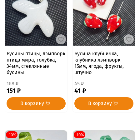
Бусины птицы, лэмпворк
Бусина клубничка,
птица мира, голубка,
клубника лэмпворк
34мм, стеклянные
15мм, ягода, фрукты,
бусины
штучно
168 ₽
45 ₽
151 ₽
41 ₽
В корзину
В корзину
-10%
-10%