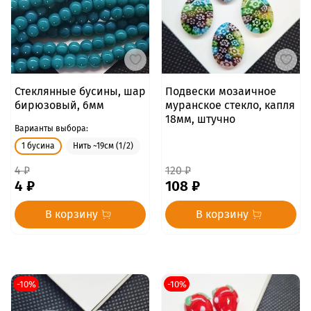
Стеклянные бусины, шар
Подвески мозаичное
бирюзовый, 6мм
муранское стекло, капля
18мм, штучно
Варианты выбора:
1 бусина
Нить ~19см (1/2)
4 ₽
120 ₽
4 ₽
108 ₽
В корзину
В корзину
-10%
-10%