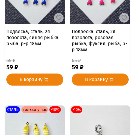
Подвеска, сталь, 2я
Подвеска, сталь, 2я
позолота, синяя рыбка,
позолота, розовая
рыба, р-р 18мм
рыбка, фуксия, рыба, р-
р 18мм
65 ₽
65 ₽
59 ₽
59 ₽
В корзину
В корзину
СТАЛЬ
только у нас
-10%
-10%