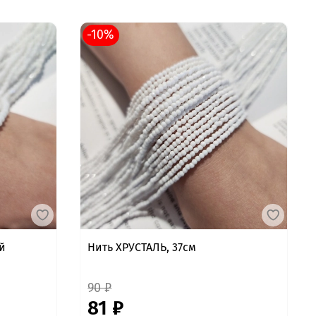
-10%
й
Нить ХРУСТАЛЬ, 37см
90 ₽
81 ₽