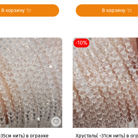
В корзину
В корзину
-10%
~35см нить) в огранке
Хрусталь( ~31см нить) в ог