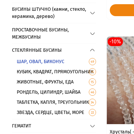
БУСИНЫ ШТУЧНО (камни, стекло,
керамика, дерево)
ПРОСТАВОЧНЫЕ БУСИНЫ,
МЕЖБУСИНЫ
-10%
СТЕКЛЯННЫЕ БУСИНЫ
ШАР, ОВАЛ, БИКОНУС
49
КУБИК, КВАДРАТ, ПРЯМОУГОЛЬНИК
16
ЖИВОТНЫЕ, ФРУКТЫ, ЕДА
15
РОНДЕЛЬ, ЦИЛИНДР, ШАЙБА
46
ТАБЛЕТКА, КАПЛЯ, ТРЕУГОЛЬНИК
34
ЗВЕЗДА, СЕРДЦЕ, ЦВЕТЫ, МОРЕ
22
ГЕМАТИТ
Хрусталь( 