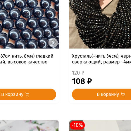
~37см нить, 8мм) гладкий
Хрусталь(~нить 34см), чер
ый, высокое качество
сверкающий, размер ~4м
120 ₽
108 ₽
В корзину
В корзину
-10%