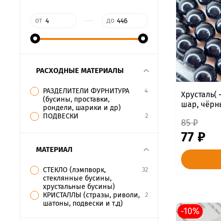
—
от
до
РАСХОДНЫЕ МАТЕРИАЛЫ
РАЗДЕЛИТЕЛИ ФУРНИТУРА
4
Хрусталь( 
(бусины, проставки,
шар, чёрн
рондели, шарики и др)
ПОДВЕСКИ
2
85 ₽
77 ₽
МАТЕРИАЛ
СТЕКЛО (лэмпворк,
32
стеклянные бусины,
хрустальные бусины)
КРИСТАЛЛЫ (стразы, риволи,
2
шатоны, подвески и т.д)
-10%