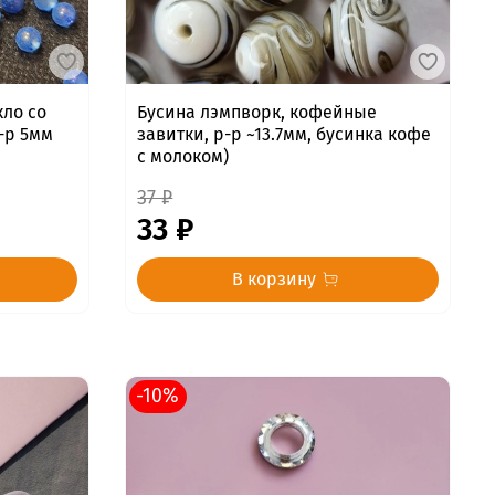
кло со
Бусина лэмпворк, кофейные
-р 5мм
завитки, р-р ~13.7мм, бусинка кофе
с молоком)
37 ₽
33 ₽
В корзину
-10%