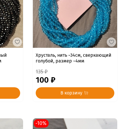
ный
Хрусталь, нить ~34см, сверкающий
м
голубой, размер ~4мм
135 ₽
100 ₽
В корзину
-10%