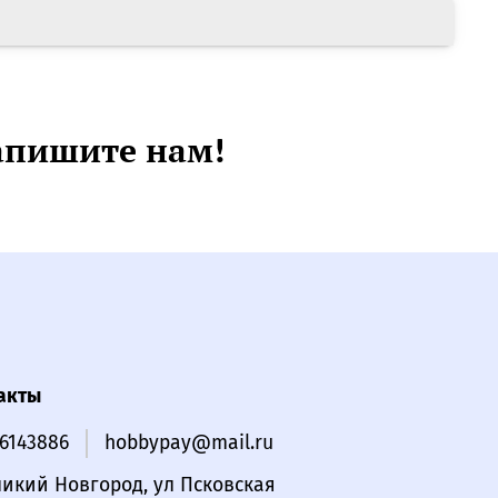
апишите нам!
акты
16143886
hobbypay@mail.ru
ликий Новгород, ул Псковская