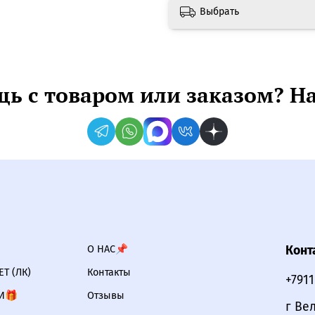
Выбрать
ь с товаром или заказом? Н
О НАС📌
Конт
Т (ЛК)
Контакты
+791
И🎁
Отзывы
г Ве