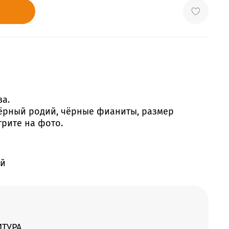
ва.
чёрный родий, чёрные фианиты, размер
трите на фото.
ий
ИТУРА