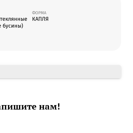
ФОРМА
стеклянные
КАПЛЯ
е бусины)
апишите нам!