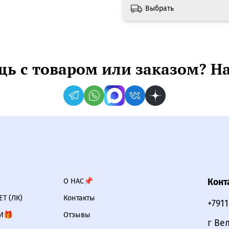
Выбрать
ь с товаром или заказом? Н
О НАС📌
Конт
Т (ЛК)
Контакты
+791
И🎁
Отзывы
г Ве