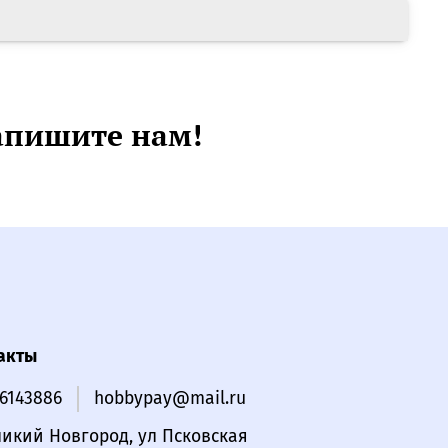
апишите нам!
акты
16143886
hobbypay@mail.ru
ликий Новгород, ул Псковская