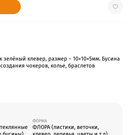
к зелёный клевер, размер ~ 10×10×5мм. Бусина
создания чокеров, колье, браслетов
ФОРМА
стеклянные
ФЛОРА (листики, веточки,
е бусины)
клевер, деревья, цветы и т.д)