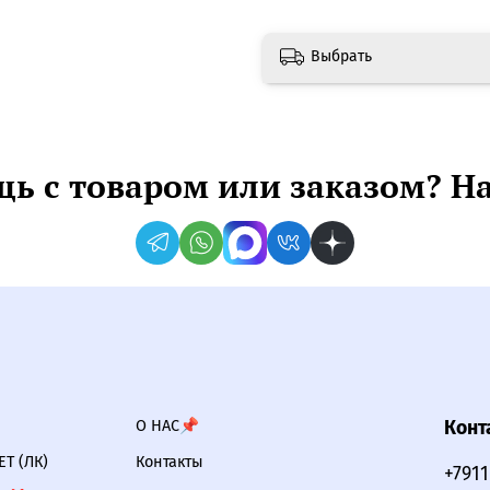
Выбрать
ь с товаром или заказом? Н
О НАС📌
Конт
Т (ЛК)
Контакты
+791