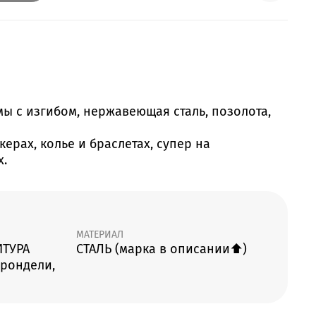
ы с изгибом, нержавеющая сталь, позолота,
ерах, колье и браслетах, супер на
х.
МАТЕРИАЛ
ИТУРА
СТАЛЬ (марка в описании⬆️)
 рондели,