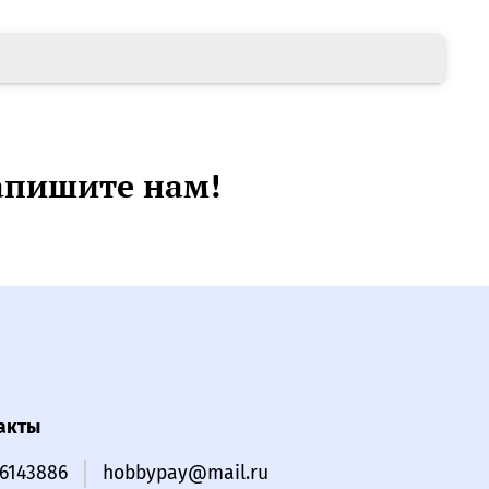
апишите нам!
акты
16143886
hobbypay@mail.ru