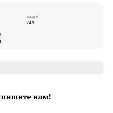
КАМЕНЬ
АГАТ
,
Й
апишите нам!