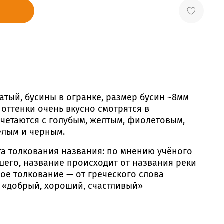
тый, бусины в огранке, размер бусин ~8мм
оттенки очень вкусно смотрятся в
очетаются с голубым, желтым, фиолетовым,
елым и черным.
та толкования названия: по мнению учёного
шего, название происходит от названия реки
гое толкование — от греческого слова
т «добрый, хороший, счастливый»