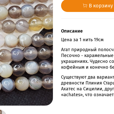
В корзину
Описание
Цена за 1 нить 19см
Агат природный полосча
Песочно - карамельные 
украшениях. Чудесно с
кофейным и конечно б
Существуют два вариан
древности Плиния Стар
Ахатес на Сицилии, дру
«achates», что означае