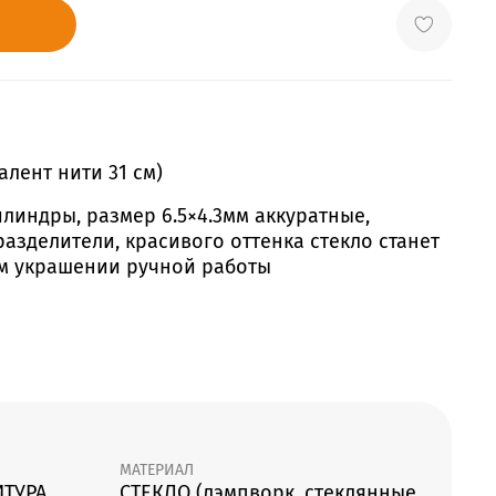
алент нити 31 см)
линдры, размер 6.5×4.3мм аккуратные,
разделители, красивого оттенка стекло станет
м украшении ручной работы
МАТЕРИАЛ
ИТУРА
СТЕКЛО (лэмпворк, стеклянные