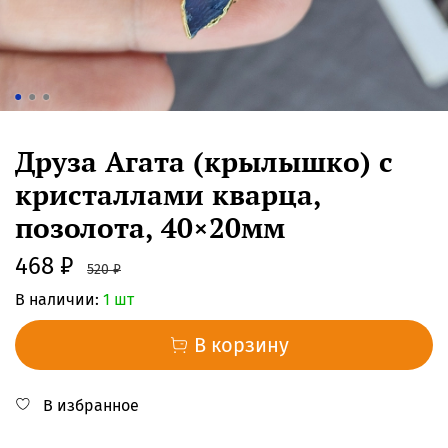
Друза Агата (крылышко) с
кристаллами кварца,
позолота, 40×20мм
468 ₽
520 ₽
В наличии:
1 шт
В корзину
В избранное