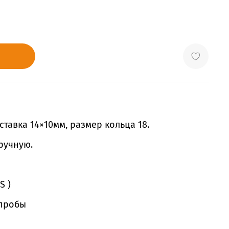
тавка 14×10мм, размер кольца 18.
ручную.
S )
 пробы