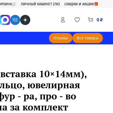
ОРЗИНА🛒
ЛИЧНЫЙ КАБИНЕТ (ЛК)
СКИДКИ И АКЦИИ🎁
0 ₽
Отзывы
Все товары
вставка 10×14мм),
ольцо, ювелирная
ур - ра, про - во
на за комплект