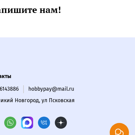
апишите нам!
акты
16143886
hobbypay@mail.ru
ликий Новгород, ул Псковская