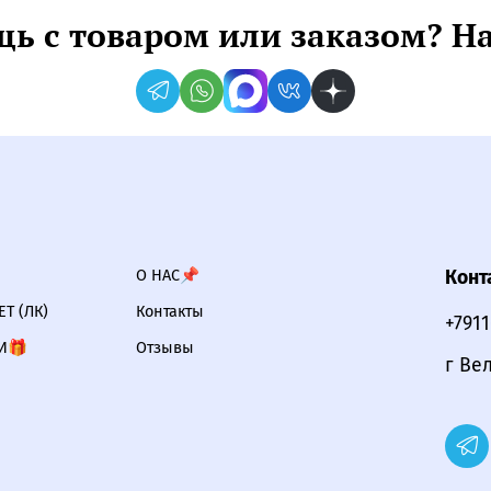
ь с товаром или заказом? Н
О НАС📌
Конт
Т (ЛК)
Контакты
+791
И🎁
Отзывы
г Ве