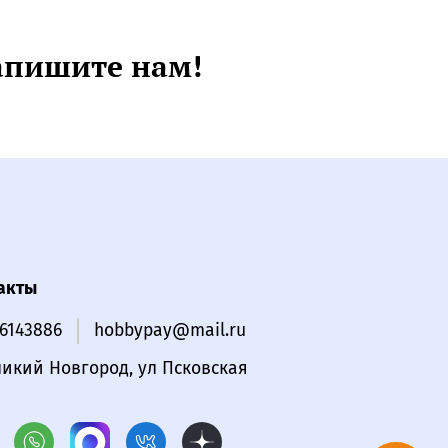
апишите нам!
акты
16143886
hobbypay@mail.ru
ликий Новгород, ул Псковская