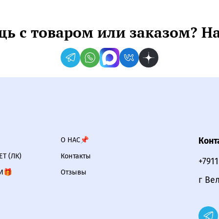
ь с товаром или заказом? Н
О НАС📌
Конт
Т (ЛК)
Контакты
+791
И🎁
Отзывы
г Ве