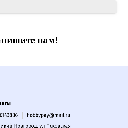
апишите нам!
акты
16143886
hobbypay@mail.ru
ликий Новгород, ул Псковская