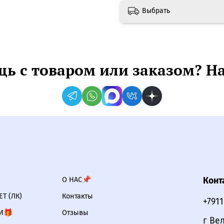
Выбрать
ь с товаром или заказом? Н
О НАС📌
Конт
Т (ЛК)
Контакты
+791
И🎁
Отзывы
г Ве