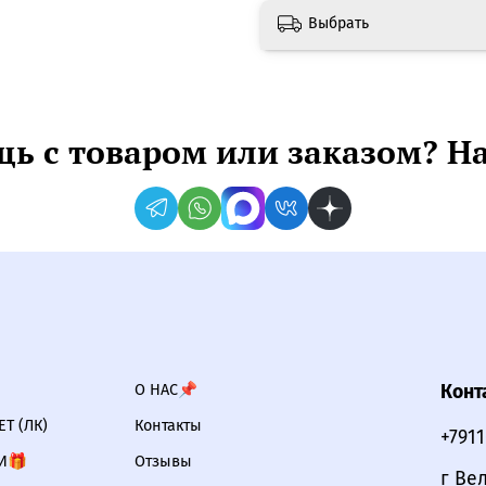
Выбрать
ь с товаром или заказом? Н
О НАС📌
Конт
Т (ЛК)
Контакты
+791
И🎁
Отзывы
г Ве