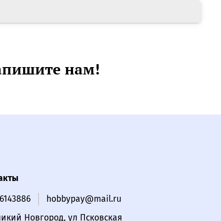
апишите нам!
акты
16143886
hobbypay@mail.ru
ликий Новгород, ул Псковская