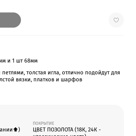
мм и 1 шт 68мм
 петлями, толстая игла, отлично подойдут для
лстой вязки, платков и шарфов
ПОКРЫТИЕ
сании⬆️)
ЦВЕТ ПОЗОЛОТА (18К, 24К -