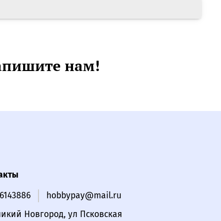
апишите нам!
акты
16143886
hobbypay@mail.ru
ликий Новгород, ул Псковская