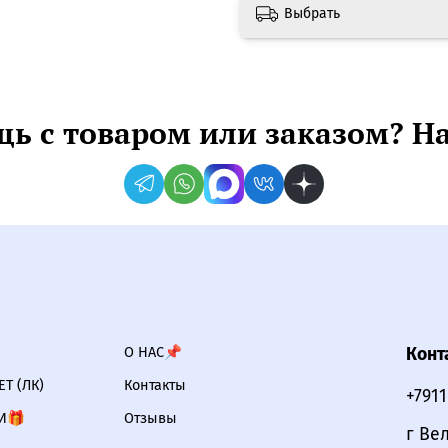
Выбрать
ь с товаром или заказом? Н
О НАС📌
Конт
Т (ЛК)
Контакты
+791
И🎁
Отзывы
г Ве