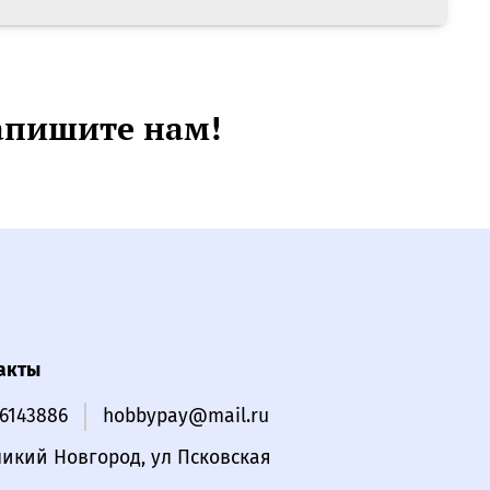
апишите нам!
акты
16143886
hobbypay@mail.ru
ликий Новгород, ул Псковская