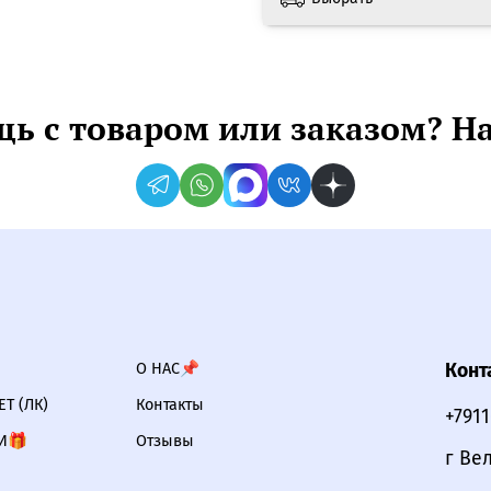
ь с товаром или заказом? Н
О НАС📌
Конт
Т (ЛК)
Контакты
+791
И🎁
Отзывы
г Ве