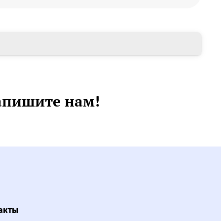
апишите нам!
акты