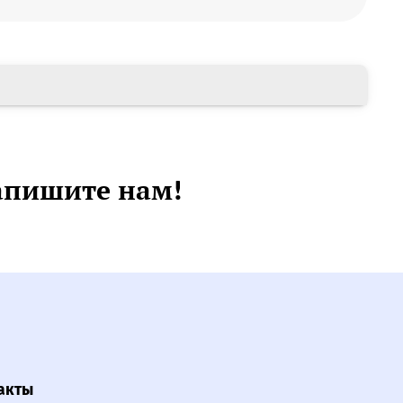
апишите нам!
акты