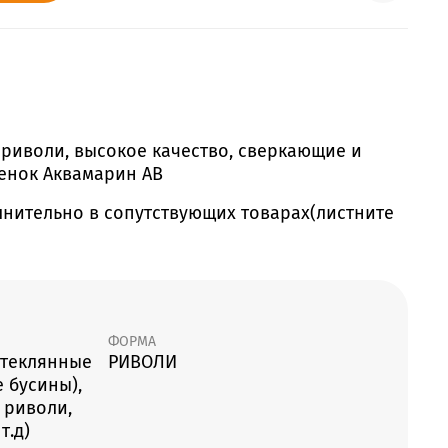
 риволи, высокое качество, сверкающие и
тенок Аквамарин АВ
лнительно в сопутствующих товарах(листните
ФОРМА
стеклянные
РИВОЛИ
 бусины),
 риволи,
т.д)