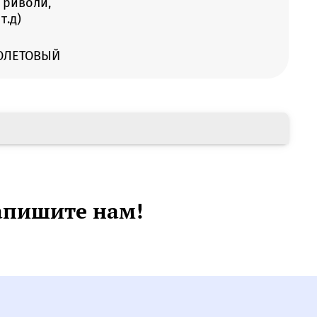
 риволи,
т.д)
ОЛЕТОВЫЙ
апишите нам!