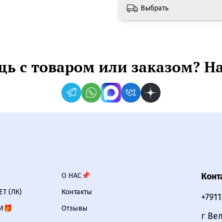
Выбрать
ь с товаром или заказом? Н
О НАС📌
Конт
Т (ЛК)
Контакты
+791
И🎁
Отзывы
г Ве