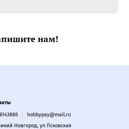
апишите нам!
акты
16143886
hobbypay@mail.ru
ликий Новгород, ул Псковская