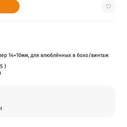
мер 14×10мм, для влюблённых в бохо/винтаж
S )
я
Н