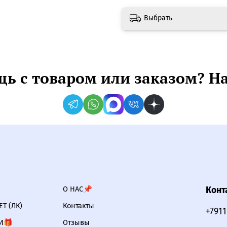
Выбрать
ь с товаром или заказом? Н
О НАС📌
Конт
Т (ЛК)
Контакты
+791
И🎁
Отзывы