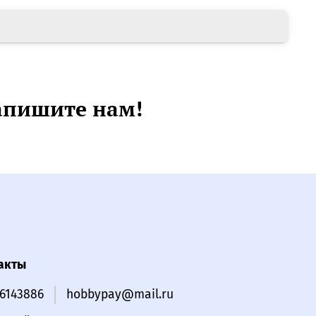
апишите нам!
акты
16143886
hobbypay@mail.ru