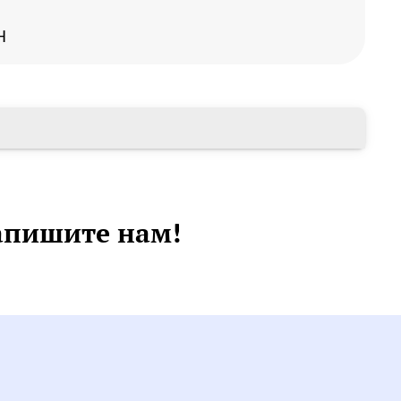
Н
апишите нам!