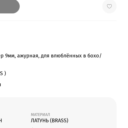
р 9мм, ажурная, для влюблённых в бохо/
S )
я
МАТЕРИАЛ
Н
ЛАТУНЬ (BRASS)