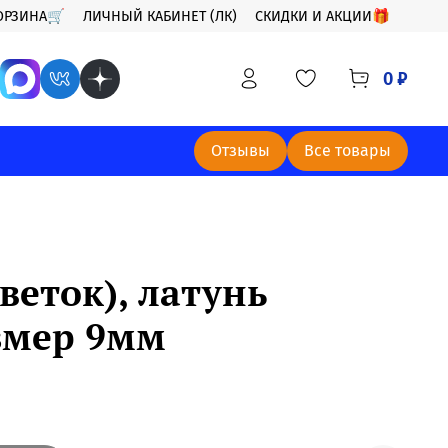
ОРЗИНА🛒
ЛИЧНЫЙ КАБИНЕТ (ЛК)
СКИДКИ И АКЦИИ🎁
0 ₽
Отзывы
Все товары
еток), латунь
змер 9мм