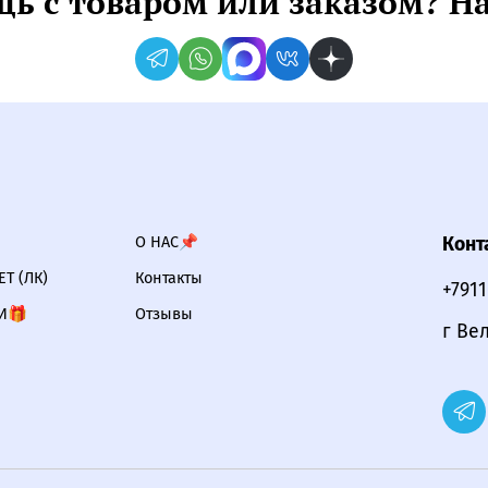
ь с товаром или заказом? Н
О НАС📌
Конт
Т (ЛК)
Контакты
+791
И🎁
Отзывы
г Ве