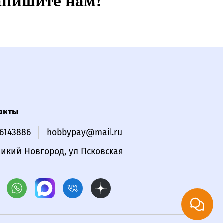
апишите нам!
акты
16143886
hobbypay@mail.ru
ликий Новгород, ул Псковская