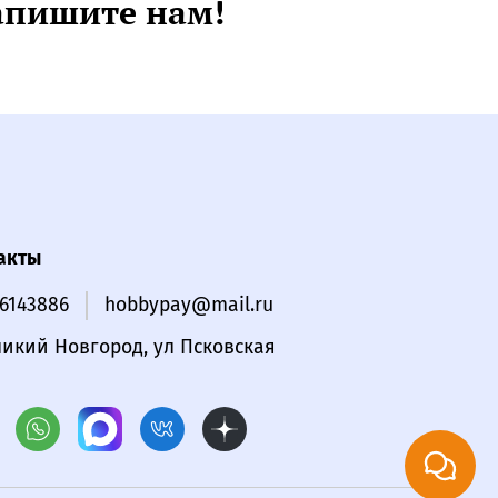
апишите нам!
акты
16143886
hobbypay@mail.ru
ликий Новгород, ул Псковская