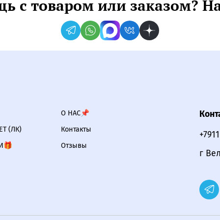
ь с товаром или заказом? Н
О НАС📌
Конт
Т (ЛК)
Контакты
+791
И🎁
Отзывы
г Ве