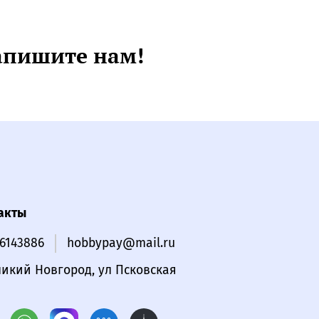
апишите нам!
акты
16143886
hobbypay@mail.ru
ликий Новгород, ул Псковская