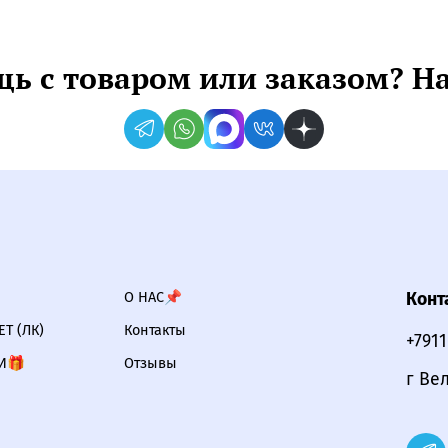
ь с товаром или заказом? Н
О НАС📌
Конт
Т (ЛК)
Контакты
+791
И🎁
Отзывы
г Ве