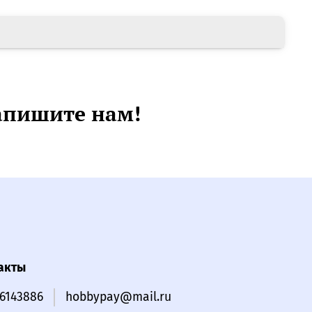
апишите нам!
акты
16143886
hobbypay@mail.ru