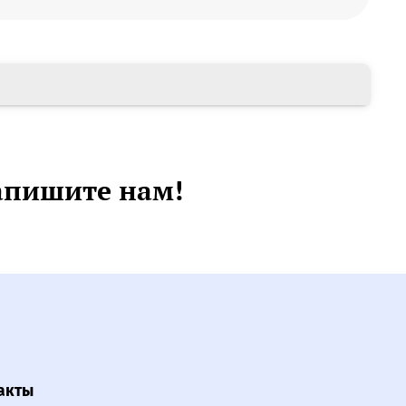
апишите нам!
акты