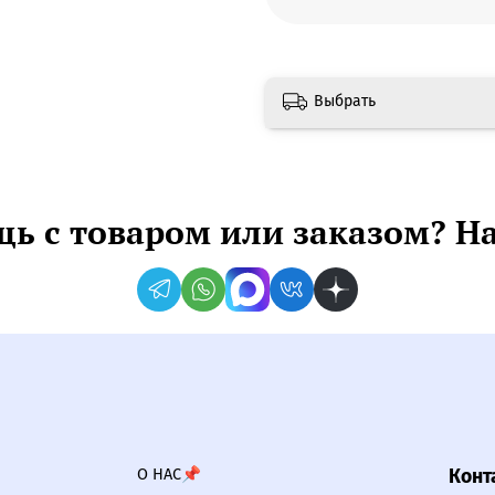
Выбрать
ь с товаром или заказом? Н
О НАС📌
Конт